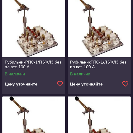
РубильникРПС-1/П УХЛ3 без
РубильникРПС-1/Л УХЛ3 без
пл.вст. 100 А
пл.вст. 100 А
В наличии
В наличии
Цену уточняйте
Цену уточняйте