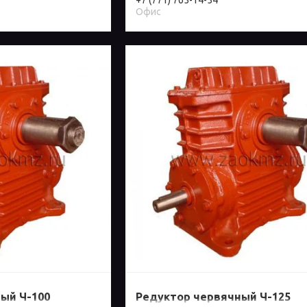
+7 (771) 765-14-54
Офис
ый Ч-100
Редуктор червячный Ч-125