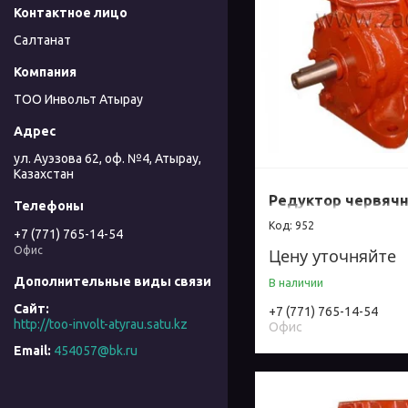
Салтанат
ТОО Инвольт Атырау
ул. Ауэзова 62, оф. №4, Атырау,
Казахстан
Редуктор червячн
952
+7 (771) 765-14-54
Офис
Цену уточняйте
В наличии
+7 (771) 765-14-54
http://too-involt-atyrau.satu.kz
Офис
454057@bk.ru